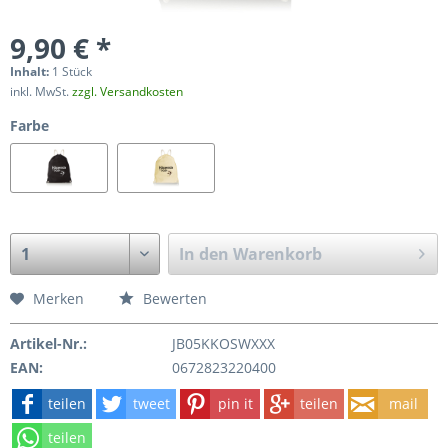
9,90 € *
Inhalt:
1 Stück
inkl. MwSt.
zzgl. Versandkosten
Farbe
In den
Warenkorb
Merken
Bewerten
Artikel-Nr.:
JB05KKOSWXXX
EAN:
0672823220400
teilen
tweet
pin it
teilen
mail
teilen