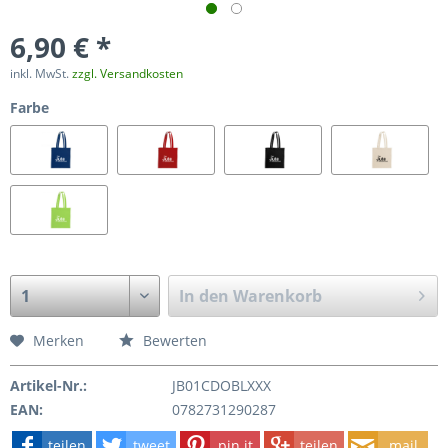
6,90 € *
inkl. MwSt.
zzgl. Versandkosten
Farbe
In den
Warenkorb
Merken
Bewerten
Artikel-Nr.:
JB01CDOBLXXX
EAN:
0782731290287
teilen
tweet
pin it
teilen
mail