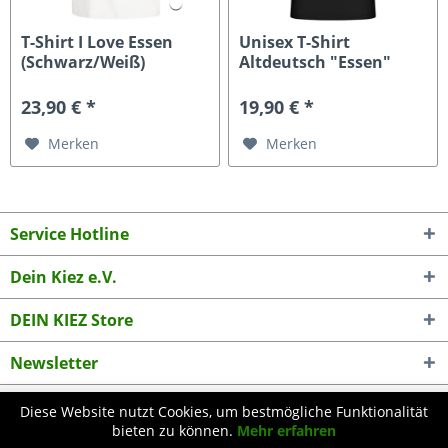
T-Shirt I Love Essen
Unisex T-Shirt
(Schwarz/Weiß)
Altdeutsch "Essen"
23,90 € *
19,90 € *
Merken
Merken
Service Hotline
Dein Kiez e.V.
DEIN KIEZ Store
Newsletter
Diese Website nutzt Cookies, um bestmögliche Funktionalität
* Alle Preise inkl. gesetzl. Mehrwertsteuer zzgl.
Versandkosten
und ggf.
bieten zu können.
Mehr erfahren
Nachnahmegebühren, wenn nicht anders beschrieben