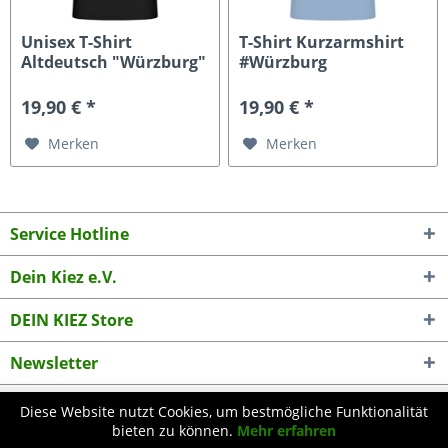
Unisex T-Shirt
T-Shirt Kurzarmshirt
Altdeutsch "Würzburg"
#Würzburg
19,90 € *
19,90 € *
Merken
Merken
Service Hotline
Dein Kiez e.V.
DEIN KIEZ Store
Newsletter
Diese Website nutzt Cookies, um bestmögliche Funktionalität
* Alle Preise inkl. gesetzl. Mehrwertsteuer zzgl.
Versandkosten
und ggf.
bieten zu können.
Mehr erfahren
Nachnahmegebühren, wenn nicht anders beschrieben