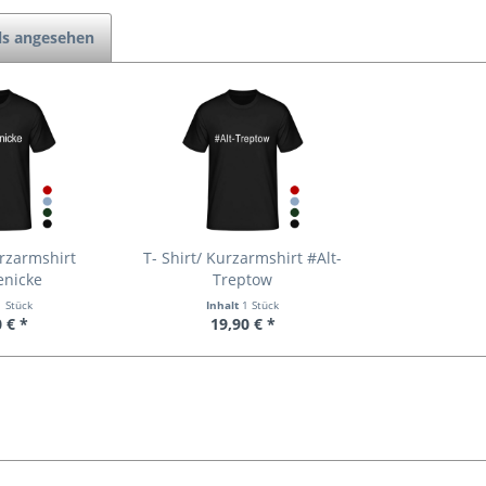
ls angesehen
urzarmshirt
T- Shirt/ Kurzarmshirt #Alt-
enicke
Treptow
1 Stück
Inhalt
1 Stück
 € *
19,90 € *