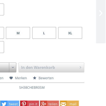
M
L
XL
In den
Warenkorb
hen
Merken
Bewerten
SH38CHEBR0SM
tweet
pin it
teilen
mail