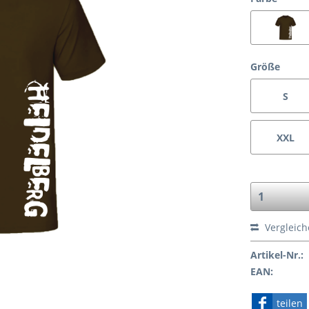
Größe
S
XXL
Vergleic
Artikel-Nr.:
EAN:
teilen