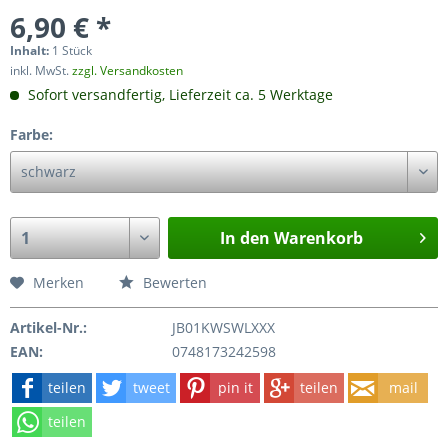
6,90 € *
Inhalt:
1 Stück
inkl. MwSt.
zzgl. Versandkosten
Sofort versandfertig, Lieferzeit ca. 5 Werktage
Farbe:
In den
Warenkorb
Merken
Bewerten
Artikel-Nr.:
JB01KWSWLXXX
EAN:
0748173242598
teilen
tweet
pin it
teilen
mail
teilen