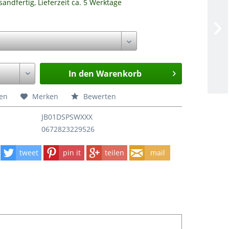
sandfertig, Lieferzeit ca. 5 Werktage
In den
Warenkorb
hen
Merken
Bewerten
JB01DSPSWXXX
0672823229526
tweet
pin it
teilen
mail