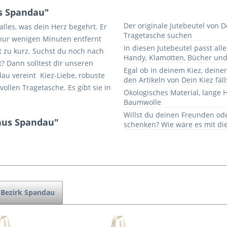
s Spandau"
Der originale Jutebeutel von De
alles, was dein Herz begehrt. Er
Tragetasche suchen
 nur wenigen Minuten entfernt
In diesen Jutebeutel passt all
t zu kurz. Suchst du noch nach
Handy, Klamotten, Bücher und
? Dann solltest dir unseren
Egal ob in deinem Kiez, deine
au vereint Kiez-Liebe, robuste
den Artikeln von Dein Kiez fäll
llen Tragetasche. Es gibt sie in
Ökologisches Material, lange 
Baumwolle
Willst du deinen Freunden o
 aus Spandau"
schenken? Wie wäre es mit die
Bezirk Spandau