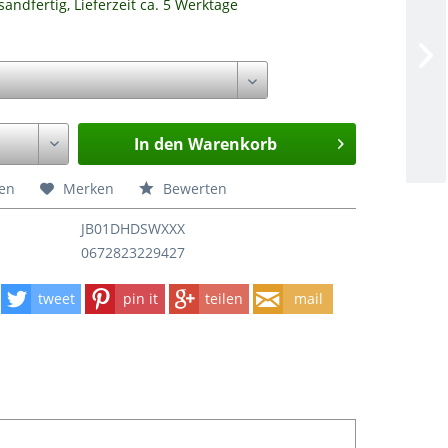
sandfertig, Lieferzeit ca. 5 Werktage
In den
Warenkorb
hen
Merken
Bewerten
JB01DHDSWXXX
0672823229427
tweet
pin it
teilen
mail