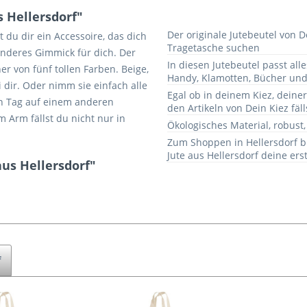
 Hellersdorf"
Der originale Jutebeutel von De
 du dir ein Accessoire, das dich
Tragetasche suchen
onderes Gimmick für dich. Der
In diesen Jutebeutel passt all
er von fünf tollen Farben. Beige,
Handy, Klamotten, Bücher und
i dir. Oder nimm sie einfach alle
Egal ob in deinem Kiez, deine
en Tag auf einem anderen
den Artikeln von Dein Kiez fäll
m Arm fällst du nicht nur in
Ökologisches Material, robust
Zum Shoppen in Hellersdorf b
Jute aus Hellersdorf deine ers
aus Hellersdorf"
f