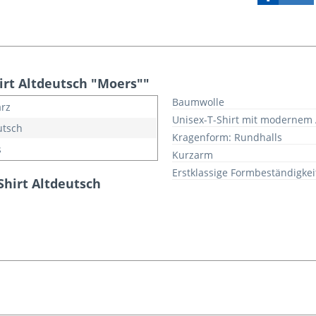
irt Altdeutsch "Moers""
Baumwolle
rz
Unisex-T-Shirt mit modernem A
utsch
Kragenform: Rundhalls
s
Kurzarm
Erstklassige Formbeständigkei
Shirt Altdeutsch