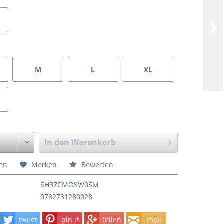
M
L
XL
In den
Warenkorb
hen
Merken
Bewerten
SH37CMOSW0SM
0782731280028
tweet
pin it
teilen
mail