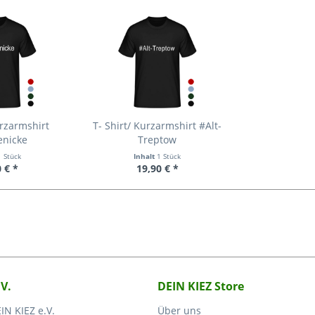
urzarmshirt
T- Shirt/ Kurzarmshirt #Alt-
enicke
Treptow
1 Stück
Inhalt
1 Stück
 € *
19,90 € *
.V.
DEIN KIEZ Store
IN KIEZ e.V.
Über uns