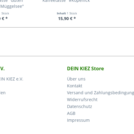
asse "Guten
Kaffeetasse "#Köpenick"
 Müggelsee"
1 Stück
Inhalt
1 Stück
 € *
15,90 € *
.V.
DEIN KIEZ Store
IN KIEZ e.V.
Über uns
Kontakt
den
Versand und Zahlungsbedingun
Widerrufsrecht
Datenschutz
AGB
Impressum