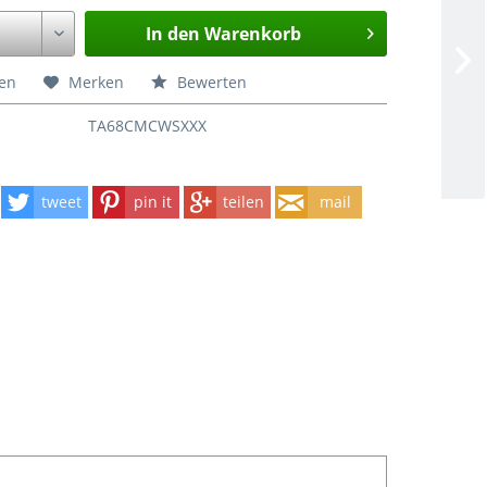
In den
Warenkorb
hen
Merken
Bewerten
TA68CMCWSXXX
tweet
pin it
teilen
mail