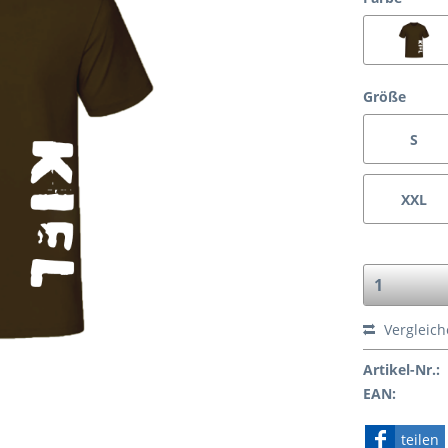
Größe
S
XXL
Vergleic
Artikel-Nr.:
EAN:
teilen