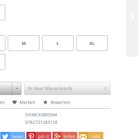
M
L
XL
In den
Warenkorb
hen
Merken
Bewerten
SH38CKIBR0SM
0782731283128
tweet
pin it
teilen
mail