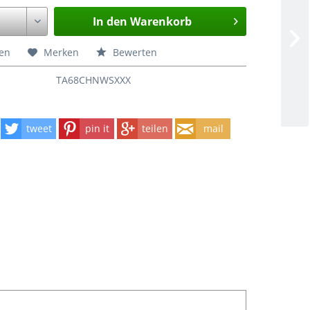
In den
Warenkorb
hen
Merken
Bewerten
TA68CHNWSXXX
tweet
pin it
teilen
mail