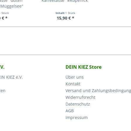
asse "Guten
Kaffeetasse "#Köpenick"
 Müggelsee"
1 Stück
Inhalt
1 Stück
 € *
15,90 € *
.V.
DEIN KIEZ Store
IN KIEZ e.V.
Über uns
Kontakt
den
Versand und Zahlungsbedingun
Widerrufsrecht
Datenschutz
AGB
Impressum