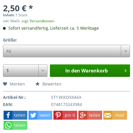
2,50 € *
Inhalt:
1 Stück
inkl. MwSt.
zzgl. Versandkosten
Sofort versandfertig, Lieferzeit ca. 5 Werktage
Größe:
In den
Warenkorb
Merken
Bewerten
Artikel-Nr.:
ST13KKOXXA6X
EAN:
0748173243984
teilen
tweet
pin it
teilen
mail
teilen