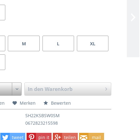
M
L
XL
In den
Warenkorb
hen
Merken
Bewerten
SH22KSBSW0SM
0672823215598
tweet
pin it
teilen
mail