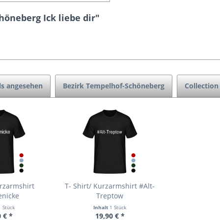
höneberg Ick liebe dir"
ls angesehen
Bezirk Tempelhof-Schöneberg
Collection 
urzarmshirt
T- Shirt/ Kurzarmshirt #Alt-
enicke
Treptow
1 Stück
Inhalt
1 Stück
 € *
19,90 € *