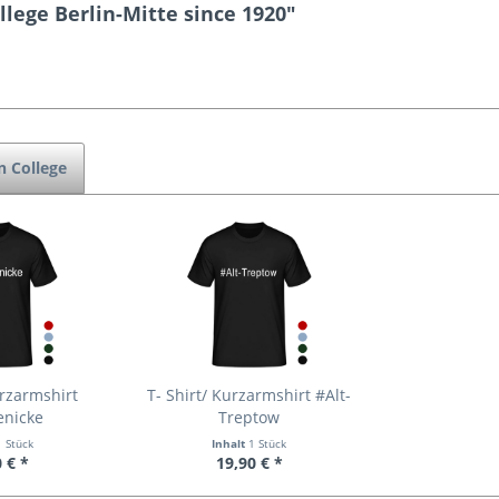
llege Berlin-Mitte since 1920"
n College
urzarmshirt
T- Shirt/ Kurzarmshirt #Alt-
enicke
Treptow
1 Stück
Inhalt
1 Stück
 € *
19,90 € *