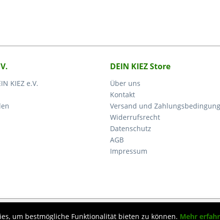
.V.
DEIN KIEZ Store
IN KIEZ e.V.
Über uns
Kontakt
den
Versand und Zahlungsbedingun
Widerrufsrecht
Datenschutz
AGB
Impressum
etzl. Mehrwertsteuer zzgl.
Versandkosten
und ggf. Nachnahmegebühren, wenn nic
ies, um bestmögliche Funktionalität bieten zu können.
Mehr erfah