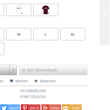
M
L
XL
In den
Warenkorb
hen
Merken
Bewerten
SH12DMIBL0SM
0748173245230
tweet
pin it
teilen
mail