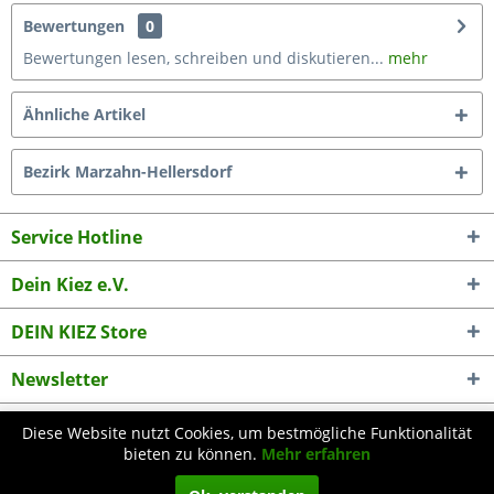
Bewertungen
0
Bewertungen lesen, schreiben und diskutieren...
mehr
Ähnliche Artikel
Bezirk Marzahn-Hellersdorf
Service Hotline
Dein Kiez e.V.
DEIN KIEZ Store
Newsletter
Diese Website nutzt Cookies, um bestmögliche Funktionalität
* Alle Preise inkl. gesetzl. Mehrwertsteuer zzgl.
Versandkosten
und ggf.
bieten zu können.
Mehr erfahren
Nachnahmegebühren, wenn nicht anders beschrieben