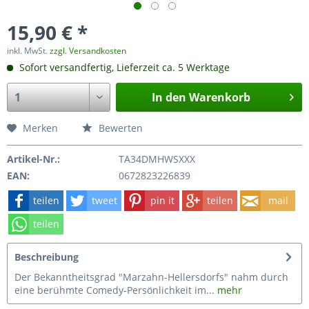
15,90 € *
inkl. MwSt.
zzgl. Versandkosten
Sofort versandfertig, Lieferzeit ca. 5 Werktage
In den
Warenkorb
Merken
Bewerten
Artikel-Nr.:
TA34DMHWSXXX
EAN:
0672823226839
teilen
tweet
pin it
teilen
mail
teilen
Beschreibung
Der Bekanntheitsgrad "Marzahn-Hellersdorfs" nahm durch
eine berühmte Comedy-Persönlichkeit im...
mehr