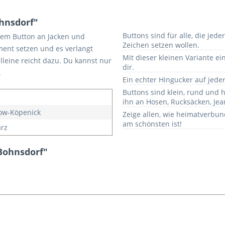
hnsdorf"
Buttons sind für alle, die je
 dem Button an Jacken und
Zeichen setzen wollen.
ment setzen und es verlangt
Mit dieser kleinen Variante ei
lleine reicht dazu. Du kannst nur
dir.
.
Ein echter Hingucker auf jeder
Buttons sind klein, rund und 
ihn an Hosen, Rucksäcken, Je
ow-Köpenick
Zeige allen, wie heimatverbu
am schönsten ist!
rz
Bohnsdorf"