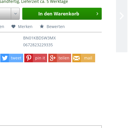
sandfertig, Lieferzeit ca. 5 Werktage
In den
Warenkorb
hen
Merken
Bewerten
BN01KBDSW3MX
0672823229335
tweet
pin it
teilen
mail