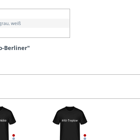
 grau, weiß
o-Berliner"