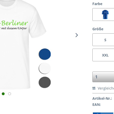
Farbe
Größe
S
XXL
Vergleic
Artikel-Nr.:
EAN: