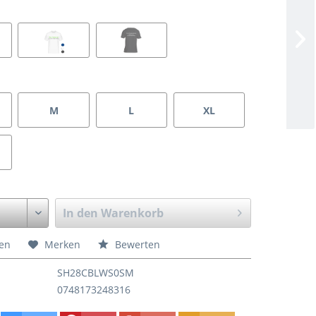
M
L
XL
In den
Warenkorb
hen
Merken
Bewerten
SH28CBLWS0SM
0748173248316