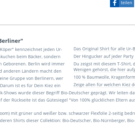
teilen
Berliner"
Das Original Shirt für alle Ur-B
 Köper" kennzeichnet jeden Ur-
Der Hingucker auf jeder Part
annkuchen beim Bäcker, sondern
in Geborenen. Berlin wird immer
Du zeigst mit diesem T-Shirt,
Wenigen gehörst, die hier auf
und anderen Ländern macht den
100 % Baumwolle, Kragenfor
n eine Gruppe von Berlinern, wer
Zeige allen für welchen Kiez d
Darum ist es für Dein Kiez ein
alk-Shows wurde dieser Begriff Bio-Deutscher geprägt. Wir leiten d
uf der Rückseite ist das Gütesiegel "Von 100% glücklichen Eltern a
 Loom) mit grüner und weißer bzw. schwarzer Flexfolie 2-seitig bed
eren Shirts dieser Collektion: Bio-Deutscher, Bio-Nürnberger, Bi